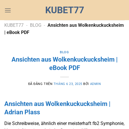
Chuyển
KUBET77
đến
nội
dung
KUBET77
-
BLOG
-
Ansichten aus Wolkenkuckucksheim
| eBook PDF
BLOG
Ansichten aus Wolkenkuckucksheim |
eBook PDF
ĐÃ ĐĂNG TRÊN
THÁNG 6 23, 2025
BỞI
ADMIN
Ansichten aus Wolkenkuckucksheim |
Adrian Plass
Die Schreibweise, ähnlich einer meisterhaft fb2 Symphonie,