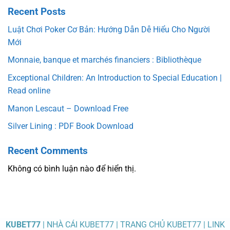
Recent Posts
Luật Chơi Poker Cơ Bản: Hướng Dẫn Dễ Hiểu Cho Người
Mới
Monnaie, banque et marchés financiers : Bibliothèque
Exceptional Children: An Introduction to Special Education |
Read online
Manon Lescaut – Download Free
Silver Lining : PDF Book Download
Recent Comments
Không có bình luận nào để hiển thị.
KUBET77
| NHÀ CÁI KUBET77 | TRANG CHỦ KUBET77 | LINK