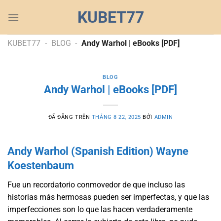
Chuyển
KUBET77
đến
nội
dung
KUBET77
-
BLOG
-
Andy Warhol | eBooks [PDF]
BLOG
Andy Warhol | eBooks [PDF]
ĐÃ ĐĂNG TRÊN
THÁNG 8 22, 2025
BỞI
ADMIN
Andy Warhol (Spanish Edition) Wayne
Koestenbaum
Fue un recordatorio conmovedor de que incluso las
historias más hermosas pueden ser imperfectas, y que las
imperfecciones son lo que las hacen verdaderamente