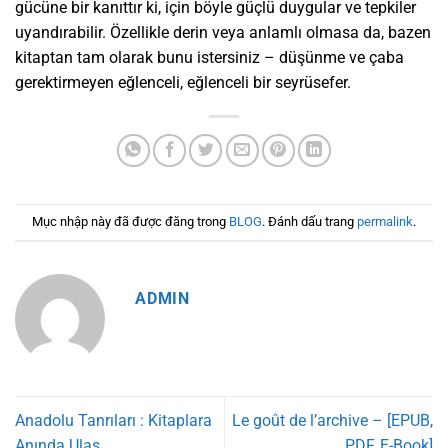
gücüne bir kanıttır ki, için böyle güçlü duygular ve tepkiler
uyandırabilir. Özellikle derin veya anlamlı olmasa da, bazen
kitaptan tam olarak bunu istersiniz – düşünme ve çaba
gerektirmeyen eğlenceli, eğlenceli bir seyrüsefer.
Mục nhập này đã được đăng trong
BLOG
. Đánh dấu trang
permalink
.
ADMIN
Anadolu Tanrıları : Kitaplara
Le goût de l’archive – [EPUB,
Anında Ulaş
PDF, E-Book]