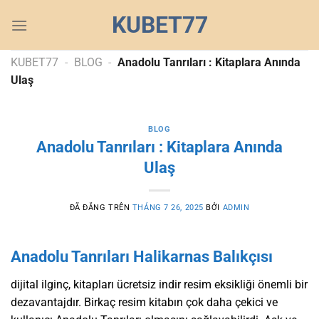
Chuyển
KUBET77
đến
nội
dung
KUBET77
-
BLOG
-
Anadolu Tanrıları : Kitaplara Anında
Ulaş
BLOG
Anadolu Tanrıları : Kitaplara Anında
Ulaş
ĐÃ ĐĂNG TRÊN
THÁNG 7 26, 2025
BỞI
ADMIN
Anadolu Tanrıları Halikarnas Balıkçısı
dijital ilginç, kitapları ücretsiz indir resim eksikliği önemli bir
dezavantajdır. Birkaç resim kitabın çok daha çekici ve