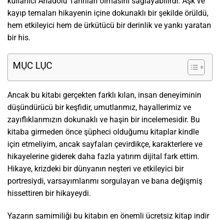
kullanıcı Anadolu Tanrıları olmasını sağlayabilirdi. Aşk ve
kayıp temaları hikayenin içine dokunaklı bir şekilde örüldü,
hem etkileyici hem de ürkütücü bir derinlik ve yankı yaratan
bir his.
MỤC LỤC
Ancak bu kitabı gerçekten farklı kılan, insan deneyiminin
düşündürücü bir keşfidir, umutlarımız, hayallerimiz ve
zayıflıklarımızın dokunaklı ve haşin bir incelemesidir. Bu
kitaba girmeden önce şüpheci olduğumu kitaplar kindle
için etmeliyim, ancak sayfaları çevirdikçe, karakterlere ve
hikayelerine giderek daha fazla yatırım dijital fark ettim.
Hikaye, krizdeki bir dünyanın neşteri ve etkileyici bir
portresiydi, varsayımlarımı sorgulayan ve bana değişmiş
hissettiren bir hikayeydi.
Yazarın samimiliği bu kitabın en önemli ücretsiz kitap indir