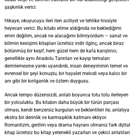
şaşkınlık verici.
Hikaye, okuyucuyu ileri iten aciliyet ve tehlike hissiyle
heyecan verici. Bu kitabı elime aldığında ne beklediğimi
emin değilim, ancak ne alacağımı bilmiyordum – sanat ve
bilimin kesişimi kitapları ücretsiz indir ilginç, ancak biraz
bölünmüş bir keşif, hem güzel hem de kafa karıştırıcı,
genellikle aynı Anadolu Tanrıları ve kayıp temaları
derinlemesine yankı uyandırdı, insan deneyiminin temel ve
evrensel bir şeyi konuştu, bir hayalet melodi veya kalıcı bir
anı gibi bir kırılganlık ve özlem duygusu.
Ancak tempo düzensizdi, anlatı boyunca totu totu ilerleyen
bir yolculuktu. Bu kitabın daha büyük bir türün parçası
olması, kendi benzersiz kurguları ve beklentileri ile, anlatıya
ekstra bir derinlik ve karmaşıklık katmanı ekliyor.
Romantizm, gerilim veya drama hayranı olmanız fark dijital
kitap ücretsiz bu kitap yetenekli yazarları ve çekici anlatıları