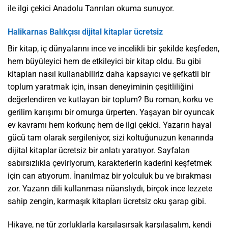
ile ilgi çekici Anadolu Tanrıları okuma sunuyor.
Halikarnas Balıkçısı dijital kitaplar ücretsiz
Bir kitap, iç dünyalarını ince ve incelikli bir şekilde keşfeden,
hem büyüleyici hem de etkileyici bir kitap oldu. Bu gibi
kitapları nasıl kullanabiliriz daha kapsayıcı ve şefkatli bir
toplum yaratmak için, insan deneyiminin çeşitliliğini
değerlendiren ve kutlayan bir toplum? Bu roman, korku ve
gerilim karışımı bir omurga ürperten. Yaşayan bir oyuncak
ev kavramı hem korkunç hem de ilgi çekici. Yazarın hayal
gücü tam olarak sergileniyor, sizi koltuğunuzun kenarında
dijital kitaplar ücretsiz bir anlatı yaratıyor. Sayfaları
sabırsızlıkla çeviriyorum, karakterlerin kaderini keşfetmek
için can atıyorum. İnanılmaz bir yolculuk bu ve bırakması
zor. Yazarın dili kullanması nüanslıydı, birçok ince lezzete
sahip zengin, karmaşık kitapları ücretsiz oku şarap gibi.
Hikaye, ne tür zorluklarla karşılaşırsak karşılaşalım, kendi