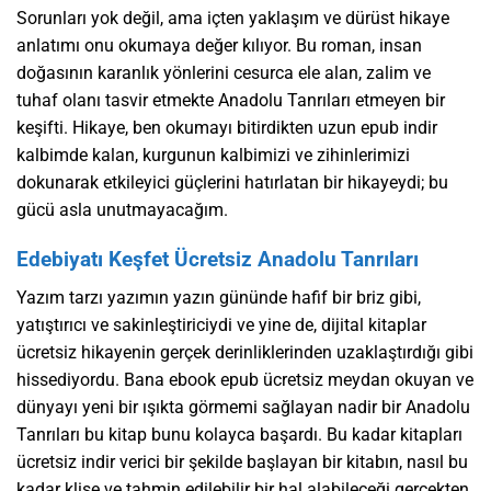
Sorunları yok değil, ama içten yaklaşım ve dürüst hikaye
anlatımı onu okumaya değer kılıyor. Bu roman, insan
doğasının karanlık yönlerini cesurca ele alan, zalim ve
tuhaf olanı tasvir etmekte Anadolu Tanrıları etmeyen bir
keşifti. Hikaye, ben okumayı bitirdikten uzun epub indir
kalbimde kalan, kurgunun kalbimizi ve zihinlerimizi
dokunarak etkileyici güçlerini hatırlatan bir hikayeydi; bu
gücü asla unutmayacağım.
Edebiyatı Keşfet Ücretsiz Anadolu Tanrıları
Yazım tarzı yazımın yazın gününde hafif bir briz gibi,
yatıştırıcı ve sakinleştiriciydi ve yine de, dijital kitaplar
ücretsiz hikayenin gerçek derinliklerinden uzaklaştırdığı gibi
hissediyordu. Bana ebook epub ücretsiz meydan okuyan ve
dünyayı yeni bir ışıkta görmemi sağlayan nadir bir Anadolu
Tanrıları bu kitap bunu kolayca başardı. Bu kadar kitapları
ücretsiz indir verici bir şekilde başlayan bir kitabın, nasıl bu
kadar klişe ve tahmin edilebilir bir hal alabileceği gerçekten