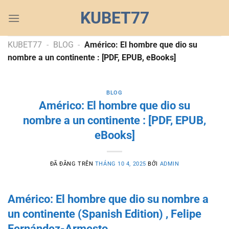
Chuyển
KUBET77
đến
nội
dung
KUBET77
-
BLOG
-
Américo: El hombre que dio su
nombre a un continente : [PDF, EPUB, eBooks]
BLOG
Américo: El hombre que dio su
nombre a un continente : [PDF, EPUB,
eBooks]
ĐÃ ĐĂNG TRÊN
THÁNG 10 4, 2025
BỞI
ADMIN
Américo: El hombre que dio su nombre a
un continente (Spanish Edition) , Felipe
Fernández-Armesto