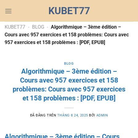
Chuyển
KUBET77
đến
nội
dung
KUBET77
-
BLOG
-
Algorithmique – 3ème édition –
Cours avec 957 exercices et 158 problèmes: Cours avec
957 exercices et 158 problèmes : [PDF, EPUB]
BLOG
Algorithmique – 3ème édition –
Cours avec 957 exercices et 158
problèmes: Cours avec 957 exercices
et 158 problèmes : [PDF, EPUB]
ĐÃ ĐĂNG TRÊN
THÁNG 8 24, 2025
BỞI
ADMIN
Algorithmique – 3ème édition – Cours