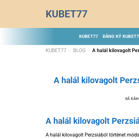
Chuyển
KUBET77
đến
nội
dung
KUBET77
ĐĂNG KÝ KUBET
KUBET77
-
BLOG
-
A halál kilovagolt P
A halál kilovagolt Per
ĐÃ ĐĂN
A halál kilovagolt Perzs
A halál kilovagolt Perzsiából történet mód