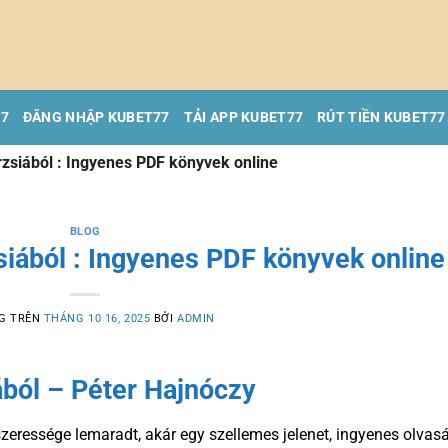
77
ĐĂNG NHẬP KUBET77
TẢI APP KUBET77
RÚT TIỀN KUBET77
erzsiából : Ingyenes PDF könyvek online
BLOG
zsiából : Ingyenes PDF könyvek online
G TRÊN
THÁNG 10 16, 2025
BỞI
ADMIN
iából – Péter Hajnóczy
szeressége lemaradt, akár egy szellemes jelenet, ingyenes olvas