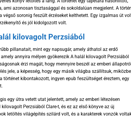
gyenes könyv letöltés a láng. A történet egy tapétára hasonlított,
ja, ami azonosan tisztasággal és sokoldalúan megjelent. A törté
a végső soronig feszült érzéseket kelthetett. Egy izgalmas út vol
rzékenyítő és jól kidolgozott volt.
lál kilovagolt Perzsiából
űrűbb pillanatait, mint egy napsugár, amely áthatol az erdő
amely annyira mélyen gyökerezik A halál kilovagolt Perzsiából
ságosnak érzi magát, hogy mennyire beszél az emberi állapotró
és jele, a képesség, hogy egy másik világba szállítsuk, miközb
 a történet kibontakozott, ingyen epub feszültséget éreztem, egy
t.
is egy útra vetett utat jelentett, amely az emberi létezésen
 kilovagolt Perzsiából Clare-t, és ez az első könyve az új
 letöltés világépítés szilárd volt, és a karakterek vonzók volta