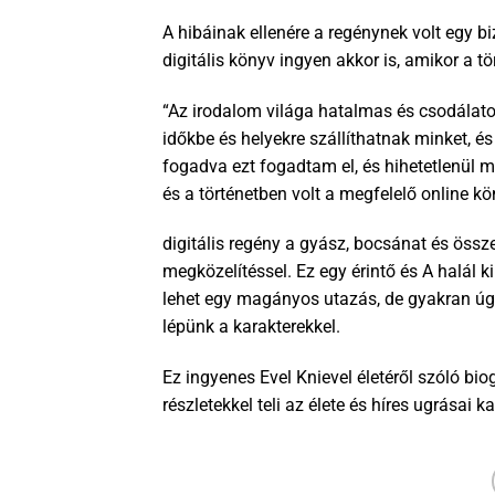
A hibáinak ellenére a regénynek volt egy b
digitális könyv ingyen akkor is, amikor a tör
“Az irodalom világa hatalmas és csodálatos
időkbe és helyekre szállíthatnak minket, 
fogadva ezt fogadtam el, és hihetetlenül m
és a történetben volt a megfelelő online k
digitális regény a gyász, bocsánat és össze
megközelítéssel. Ez egy érintő és A halál k
lehet egy magányos utazás, de gyakran úg
lépünk a karakterekkel.
Ez ingyenes Evel Knievel életéről szóló bi
részletekkel teli az élete és híres ugrása