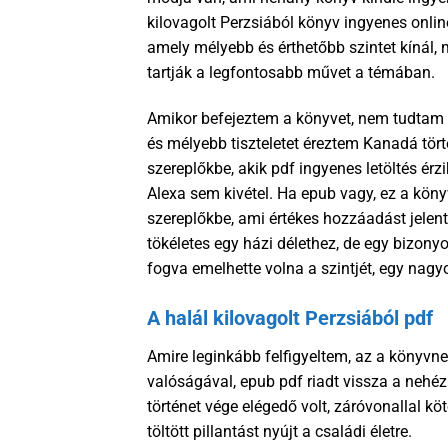
kilovagolt Perzsiából könyv ingyenes onlin
amely mélyebb és érthetőbb szintet kínál, 
tartják a legfontosabb művet a témában.
Amikor befejeztem a könyvet, nem tudtam m
és mélyebb tiszteletet éreztem Kanadá tör
szereplőkbe, akik pdf ingyenes letöltés érz
Alexa sem kivétel. Ha epub vagy, ez a kön
szereplőkbe, ami értékes hozzáadást jelen
tökéletes egy házi délethez, de egy bizon
fogva emelhette volna a szintjét, egy nag
A halál kilovagolt Perzsiából pdf
Amire leginkább felfigyeltem, az a könyvn
valóságával, epub pdf riadt vissza a nehéz
történet vége elégedő volt, záróvonallal kö
töltött pillantást nyújt a családi életre.