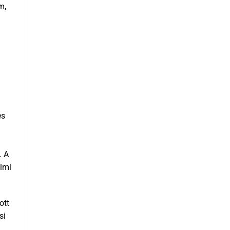
m,
es
. A
elmi
ott
si