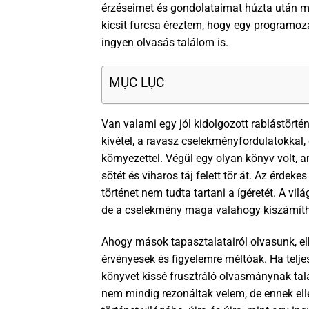
érzéseimet és gondolataimat húzta után m
kicsit furcsa éreztem, hogy egy programoz
ingyen olvasás találom is.
MỤC LỤC
Van valami egy jól kidolgozott rablástörté
kivétel, a ravasz cselekményfordulatokkal
környezettel. Végül egy olyan könyv volt, 
sötét és viharos táj felett tör át. Az érdek
történet nem tudta tartani a ígéretét. A vi
de a cselekmény maga valahogy kiszámíthat
Ahogy mások tapasztalatairól olvasunk, el
érvényesek és figyelemre méltóak. Ha telje
könyvet kissé frusztráló olvasmánynak tal
nem mindig rezonáltak velem, de ennek ell