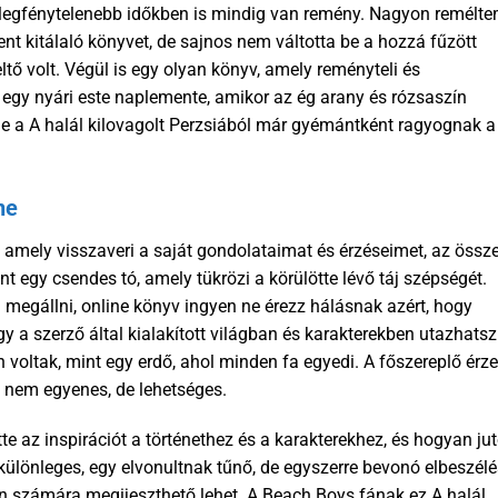
 legfénytelenebb időkben is mindig van remény. Nagyon remélte
t kitálaló könyvet, de sajnos nem váltotta be a hozzá fűzött
ő volt. Végül is egy olyan könyv, amely reményteli és
egy nyári este naplemente, amikor az ég arany és rózsaszín
 de a A halál kilovagolt Perzsiából már gyémántként ragyognak a
ne
e, amely visszaveri a saját gondolataimat és érzéseimet, az össz
 egy csendes tó, amely tükrözi a körülötte lévő táj szépségét.
 megállni, online könyv ingyen ne érezz hálásnak azért, hogy
gy a szerző által kialakított világban és karakterekben utazhatsz
 voltak, mint egy erdő, ahol minden fa egyedi. A főszereplő érz
 nem egyenes, de lehetséges.
e az inspirációt a történethez és a karakterekhez, és hogyan jut
g különleges, egy elvonultnak tűnő, de egyszerre bevonó elbeszélé
n számára megijeszthető lehet. A Beach Boys fának ez A halál