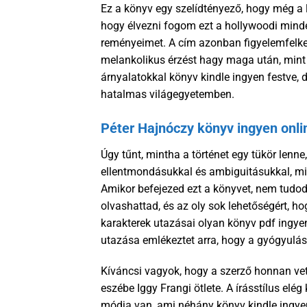
Ez a könyv egy szelídtényező, hogy még a
hogy élvezni fogom ezt a hollywoodi minden
reményeimet. A cím azonban figyelemfelkelt
melankolikus érzést hagy maga után, mint 
árnyalatokkal könyv kindle ingyen festve,
hatalmas világegyetemben.
Péter Hajnóczy könyv ingyen onli
Úgy tűnt, mintha a történet egy tükör lenn
ellentmondásukkal és ambiguitásukkal, mint
Amikor befejezed ezt a könyvet, nem tudod
olvashattad, és az oly sok lehetőségért, ho
karakterek utazásai olyan könyv pdf ingyen
utazása emlékeztet arra, hogy a gyógyulás
Kíváncsi vagyok, hogy a szerző honnan vett
eszébe Iggy Frangi ötlete. A írásstílus elé
módja van, ami néhány könyv kindle ingye