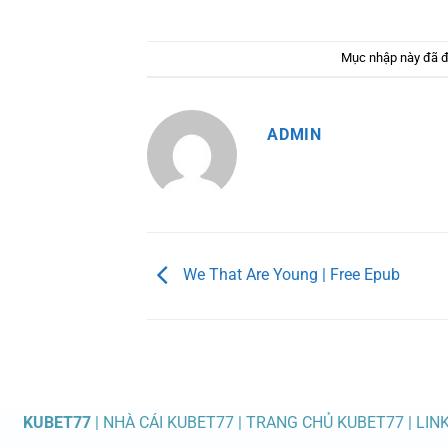
Mục nhập này đã 
ADMIN
We That Are Young | Free Epub
KUBET77
| NHÀ CÁI KUBET77 | TRANG CHỦ KUBET77 | LIN