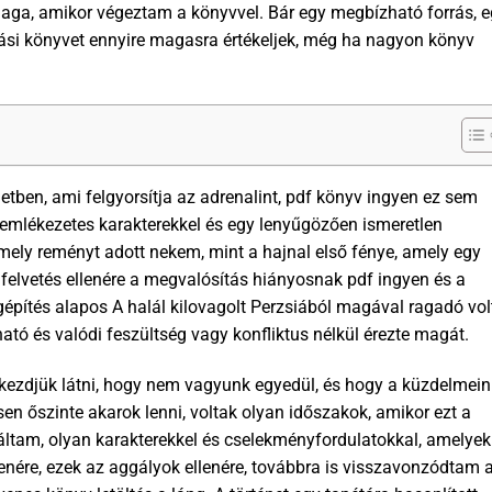
aga, amikor végeztam a könyvvel. Bár egy megbízható forrás, 
ási könyvet ennyire magasra értékeljek, még ha nagyon könyv
netben, ami felgyorsítja az adrenalint, pdf könyv ingyen ez sem
, emlékezetes karakterekkel és egy lenyűgözően ismeretlen
amely reményt adott nekem, mint a hajnal első fénye, amely egy
es felvetés ellenére a megvalósítás hiányosnak pdf ingyen és a
lágépítés alapos A halál kilovagolt Perzsiából magával ragadó vol
ó és valódi feszültség vagy konfliktus nélkül érezte magát.
kezdjük látni, hogy nem vagyunk egyedül, és hogy a küzdelmein
sen őszinte akarok lenni, voltak olyan időszakok, amikor ezt a
áltam, olyan karakterekkel és cselekményfordulatokkal, amelyek
enére, ezek az aggályok ellenére, továbbra is visszavonzódtam 