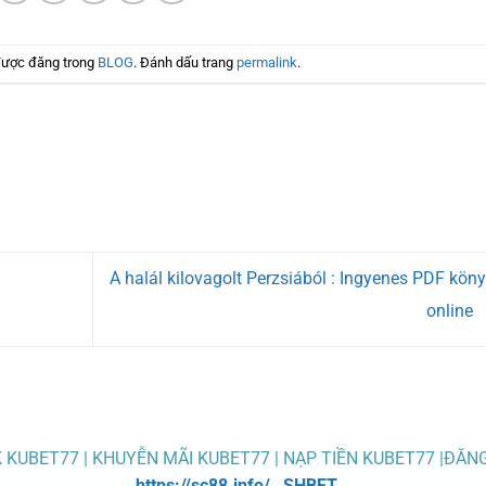
được đăng trong
BLOG
. Đánh dấu trang
permalink
.
A halál kilovagolt Perzsiából : Ingyenes PDF kön
online
K KUBET77 | KHUYỄN MÃI KUBET77 | NẠP TIỀN KUBET77 |ĐĂN
https://sc88.info/
,
SHBET
,