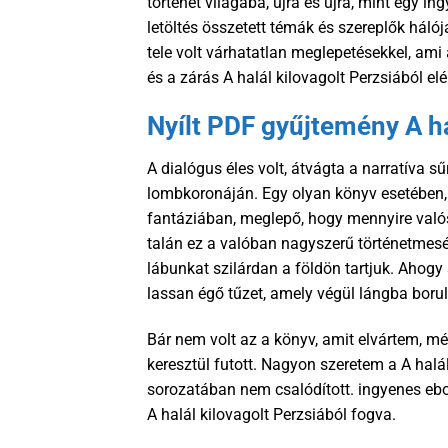
történet világába, újra és újra, mint egy in
letöltés összetett témák és szereplők háló
tele volt várhatatlan meglepetésekkel, ami 
és a zárás A halál kilovagolt Perzsiából elé
Nyílt PDF gyűjtemény A ha
A dialógus éles volt, átvágta a narratíva s
lombkoronáján. Egy olyan könyv esetében, 
fantáziában, meglepő, hogy mennyire való
talán ez a valóban nagyszerű történetmesél
lábunkat szilárdan a földön tartjuk. Ahogy
lassan égő tűzet, amely végül lángba borul
Bár nem volt az a könyv, amit elvártem, még
keresztül futott. Nagyon szeretem a A halál
sorozatában nem csalódított. ingyenes ebook
A halál kilovagolt Perzsiából fogva.