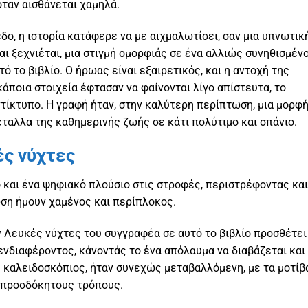
ταν αισθάνεται χαμηλά.
ο, η ιστορία κατάφερε να με αιχμαλωτίσει, σαν μια υπνωτικ
αι ξεχνιέται, μια στιγμή ομορφιάς σε ένα αλλιώς συνηθισμέν
 το βιβλίο. Ο ήρωας είναι εξαιρετικός, και η αντοχή της
άποια στοιχεία έφτασαν να φαίνονται λίγο απίστευτα, το
αντίκτυπο. Η γραφή ήταν, στην καλύτερη περίπτωση, μια μορφ
ταλλα της καθημερινής ζωής σε κάτι πολύτιμο και σπάνιο.
ς νύχτες
 και ένα ψηφιακό πλούσιο στις στροφές, περιστρέφοντας και
ωση ήμουν χαμένος και περίπλοκος.
Λευκές νύχτες του συγγραφέα σε αυτό το βιβλίο προσθέτει
νδιαφέροντος, κάνοντάς το ένα απόλαυμα να διαβάζεται και
ς καλειδοσκόπιος, ήταν συνεχώς μεταβαλλόμενη, με τα μοτίβ
 άπροσδόκητους τρόπους.