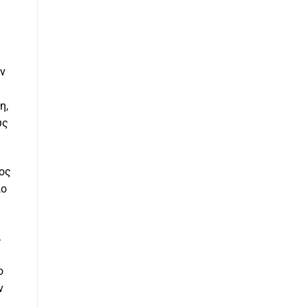
ην
η,
υς
μος
ιο
α
ο
ν