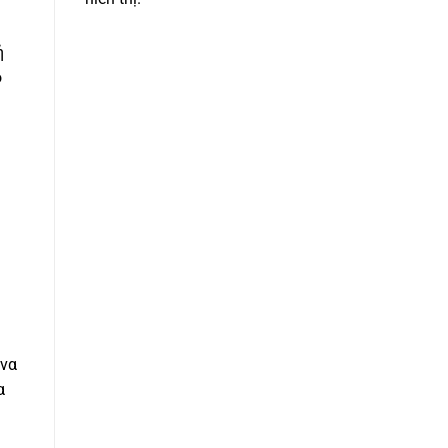
ή
ο
ή
 να
α