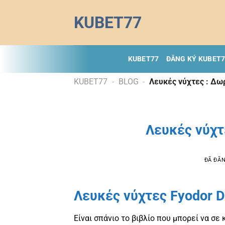
Chuyển
KUBET77
đến
nội
dung
KUBET77
ĐĂNG KÝ KUBET
KUBET77
-
BLOG
-
Λευκές νύχτες : Δω
Λευκές νύχτ
ĐÃ ĐĂ
Λευκές νύχτες Fyodor 
Είναι σπάνιο το βιβλίο που μπορεί να σε