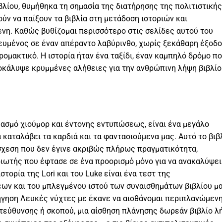
βλίου, θυμήθηκα τη σημασία της διατήρησης της πολιτιστικής
ύν να παίξουν τα βιβλία στη μετάδοση ιστοριών και
ενη. Καθώς βυθίζομαι περισσότερο στις σελίδες αυτού του
δευμένος σε έναν απέραντο λαβύρινθο, χωρίς ξεκάθαρη έξοδο
τρομακτικό. Η ιστορία ήταν ένα ταξίδι, έναν καμπηλό δρόμο π
οκάλυψε κρυμμένες αλήθειες για την ανθρώπινη λήψη βιβλίο
δυασμό χιούμορ και έντονης εντυπώσεως, είναι ένα μεγάλο
 καταλάβει τα καρδιά και τα φαντασιούμενα μας. Αυτό το βιβ
σχεση που δεν έγινε ακριβώς πλήρως πραγματικότητα,
ιωτής που έφτασε σε ένα προορισμό μόνο για να ανακαλύψει
στορία της Lori και του Luke είναι ένα τεστ της
ν και του μπλεγμένου ιστού των συναισθημάτων βιβλίου μ
ήγηση Λευκές νύχτες με έκανε να αισθάνομαι περιπλανώμεν
ατεύθυνσης ή σκοπού, μια αίσθηση πλάνησης δωρεάν βιβλίο λ