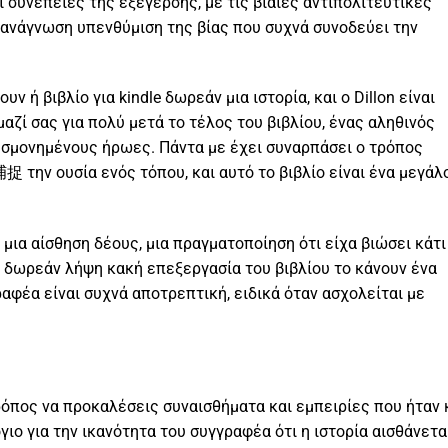
 συνέπειες της εξέγερσης, με τις βίαιες αντιπολιτευτικές
e ανάγνωση υπενθύμιση της βίας που συχνά συνοδεύει την
υν ή βιβλίο για kindle δωρεάν μια ιστορία, και ο Dillon είναι
αζί σας για πολύ μετά το τέλος του βιβλίου, ένας αληθινός
ησμονημένους ήρωες. Πάντα με έχει συναρπάσει ο τρόπος
捉 την ουσία ενός τόπου, και αυτό το βιβλίο είναι ένα μεγάλ
μια αίσθηση δέους, μια πραγματοποίηση ότι είχα βιώσει κάτι
αι δωρεάν λήψη κακή επεξεργασία του βιβλίου το κάνουν ένα
αφέα είναι συχνά αποτρεπτική, ειδικά όταν ασχολείται με
ρόπος να προκαλέσεις συναισθήματα και εμπειρίες που ήταν 
γιο για την ικανότητα του συγγραφέα ότι η ιστορία αισθάνετα