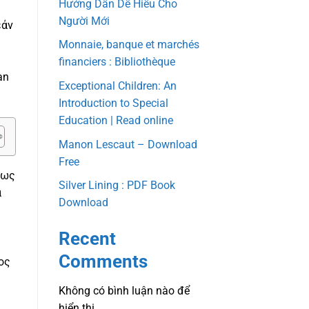
Hướng Dẫn Dễ Hiểu Cho
Người Mới
εάν
Monnaie, banque et marchés
financiers : Bibliothèque
àn
Exceptional Children: An
Introduction to Special
Education | Read online
Manon Lescaut – Download
Free
 ως
Silver Lining : PDF Book
α
Download
Recent
Comments
ος
Không có bình luận nào để
hiển thị.