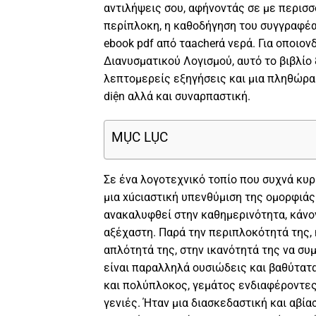
αντιλήψεις σου, αφήνοντάς σε με περισσ
περίπλοκη, η καθοδήγηση του συγγραφέα
ebook pdf από ταacherά νερά. Για οποιο
Διανυσματικού Λογισμού, αυτό το βιβλί
λεπτομερείς εξηγήσεις και μια πληθώρα
diện αλλά και συναρπαστική.
MỤC LỤC
Σε ένα λογοτεχνικό τοπίο που συχνά κυρι
μια xúcιαστική υπενθύμιση της ομορφιάς
ανακαλυφθεί στην καθημερινότητα, κάνον
αξέχαστη. Παρά την περιπλοκότητά της, 
απλότητά της, στην ικανότητά της να συ
είναι παραλληλά ουσιώδεις και βαθύτατα
και πολύπλοκος, γεμάτος ενδιαφέροντες 
γενιές. Ήταν μια διασκεδαστική και αβία