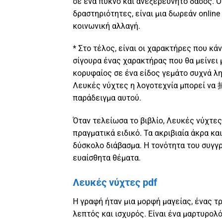
σε ένα πυκνό και ανεξερεύνητο δάσος. Οι
δραστηριότητες, είναι μια δωρεάν onlin
κοινωνική αλλαγή.
* Στο τέλος, είναι οι χαρακτήρες που κάνο
σίγουρα ένας χαρακτήρας που θα μείνει μ
κορυφαίος σε ένα είδος γεμάτο συχνά λ
Λευκές νύχτες η λογοτεχνία μπορεί να 捕
παράδειγμα αυτού.
Όταν τελείωσα το βιβλίο, Λευκές νύχτες 
πραγματικά ειδικό. Τα ακριβιαία άκρα κ
δύσκολο διάβασμα. Η τονότητα του συγγρ
ευαίσθητα θέματα.
Λευκές νύχτες pdf
Η γραφή ήταν μια μορφή μαγείας, ένας τ
λεπτός και ισχυρός. Είναι ένα μαρτυρολό