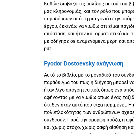
Καθώς διάβαζα τις σελίδες αυτού του βι
μας κληρονομιάς, και τον ρόλο που μπορο
παραδόσεων από τη μια γενιά στην επόμ
έργου, ξεκινάω να νιώθω ότι είμαι παγι
απόσταση, και ήταν και ορματιστικό και 
με οδήγησε σε αναμενόμενα μέρη και απ
pdf
Fyodor Dostoevsky ανάγνωση
Αυτό το βιβλίο, με το μοναδικό του συν
παράδειγμα του πώς η διήγηση μπορεί να
ήταν λίγο απογοητευτικό, όπως ένα υπό
αφήνοντάς με να νιώθω όπως ένας ταξιδ
ότι δεν ήταν αυτό που είχα περιμένει. Η ι
πολυπλοκότητας των ανθρώπινων σχέσεω
συνδέουν. Παρά την όμορφη πρόζα, η αφ
και χωρίς στόχο, χωρίς σαφή αίσθηση κ