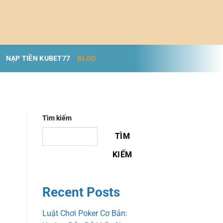
NẠP TIỀN KUBET77
BLOG
Tìm kiếm
TÌM
KIẾM
Recent Posts
Luật Chơi Poker Cơ Bản: