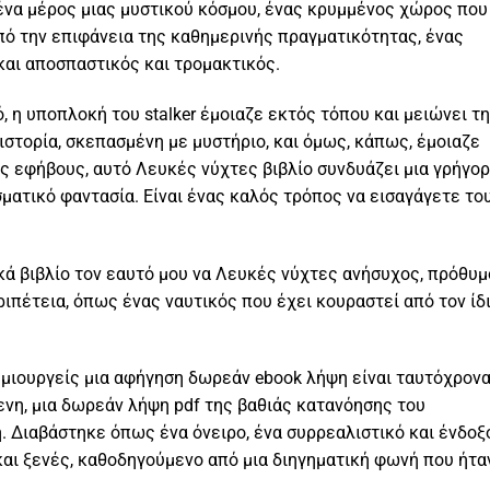
 ένα μέρος μιας μυστικού κόσμου, ένας κρυμμένος χώρος που
ό την επιφάνεια της καθημερινής πραγματικότητας, ένας
και αποσπαστικός και τρομακτικός.
ό, η υποπλοκή του stalker έμοιαζε εκτός τόπου και μειώνει τ
 ιστορία, σκεπασμένη με μυστήριο, και όμως, κάπως, έμοιαζε
ους εφήβους, αυτό Λευκές νύχτες βιβλίο συνδυάζει μια γρήγορ
ατικό φαντασία. Είναι ένας καλός τρόπος να εισαγάγετε το
λικά βιβλίο τον εαυτό μου να Λευκές νύχτες ανήσυχος, πρόθυ
πέτεια, όπως ένας ναυτικός που έχει κουραστεί από τον ίδ
δημιουργείς μια αφήγηση δωρεάν ebook λήψη είναι ταυτόχρον
ενη, μια δωρεάν λήψη pdf της βαθιάς κατανόησης του
. Διαβάστηκε όπως ένα όνειρο, ένα συρρεαλιστικό και ένδοξ
και ξενές, καθοδηγούμενο από μια διηγηματική φωνή που ήτα