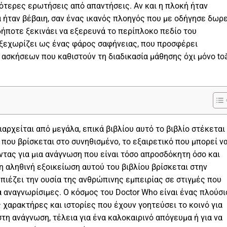
ότερες ερωτήσεις από απαντήσεις. Αν και η πλοκή ήταν
 ήταν βέβαιη, σαν ένας ικανός πλοηγός που με οδήγησε δωρ
νδήποτε ξεκινάει να εξερευνά το περίπλοκο πεδίο του
ο ξεχωρίζει ως ένας φάρος σαφήνειας, που προσφέρει
 ασκήσεων που καθιστούν τη διαδικασία μάθησης όχι μόνο to
αρχείται από μεγάλα, επικά βιβλίου αυτό το βιβλίο στέκεται
 που βρίσκεται στο συνηθισμένο, το εξαιρετικό που μπορεί ν
τας για μια ανάγνωση που είναι τόσο απροσδόκητη όσο και
η αληθινή εξοικείωση αυτού του βιβλίου βρίσκεται στην
μπιέζει την ουσία της ανθρώπινης εμπειρίας σε στιγμές που
 αναγνωρίσιμες. Ο κόσμος του Doctor Who είναι ένας πλούσι
χαρακτήρες και ιστορίες που έχουν γοητεύσει το κοινό για
στη ανάγνωση, τέλεια για ένα καλοκαιρινό απόγευμα ή για να