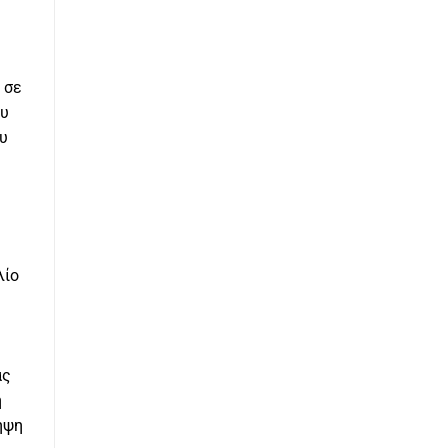
 σε
ου
υ
λίο
ας
η
ήψη