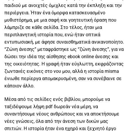
παιδιού με ανοιχτές όμιχλες κατά την έκπληξη και την
περιέργεια. Ήταν ένα όμορφα κατασκευασμένο
μυθιστόρημα, με μια σαφή και γοητευτική όραση που
λάμπριζε σε κάθε σελίδα. Στο τέλος, ήταν μια
περιπλανητική ιστορία που, ενώ ήταν οπτικά
εντυπωσιακή, με άφησε συναισθηματικά ανικανοποίητο.
“Ζώνη άνεσης” μεταφράστηκε ως “ζώνη άνεσης”, για να
δώσει την ιδέα της αίσθησης ebook online άνεσης και
της οικειότητας. Η γραφή ήταν εύγλωττη, εκφράζοντας
ζωντανές εικόνες στο νου μου, αλλά η ιστορία misma
ένιωθε περίεργα απομακρυσμένη, σαν να συνέβαινε σε
κάποιον άλλο.
Μέσα από τις σελίδες ενός βιβλίου, μπορούμε να
ταξιδέψουμε λήψη pdf δωρεάν νέα μέρη, να
συναντήσουμε νέους ανθρώπους και να αποκτήσουμε
νέες γνώσεις, όλα από την άνεση των δικών μας
σπιτιών. Η ιστορία ήταν ένα ηχηρό και ξεχνητό έργο