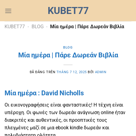
Chuyển
KUBET77
đến
nội
dung
KUBET77
-
BLOG
-
Mία ημέρα | Πάρε Δωρεάν Βιβλία
BLOG
Mία ημέρα | Πάρε Δωρεάν Βιβλία
ĐÃ ĐĂNG TRÊN
THÁNG 7 12, 2025
BỞI
ADMIN
Mία ημέρα : David Nicholls
Οι εικονογραφήσεις είναι φανταστικές! Η τέχνη είναι
υπέροχη. Οι φωνές των δωρεάν ανάγνωση online ήταν
διακριτές και αυθεντικές, οι προοπτικές τους
πλεγμένες μαζί σε μια ebook kindle δωρεάν και
πολυδιάστατη ολότητα.