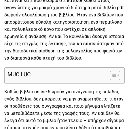
και είναι κάτι που θεωρώ ότι θα εκδηλωθεί στους
αναγνώστες για μακρό χρονικό διάστημα μετά βιβλίο pdf
δωρεάν ολοκλήρωση του βιβλίου. Ήταν ένα βιβλίων που
απορρίπτουσε εύκολη κατηγοριοποίηση, ένα περίπλοκο
και πολυπλευρικό έργο που αντέχει σε απλοϊκή
ερμηνεία ή ανάλυση. Αν και Το κουνελάκι άκουγε ιστορία
είχε τις στιγμές της έντασης, τελικά επισκιάστηκαν από
την διεισδυτική αίσθηση της μελαγχολίας που φαινόταν
να διαπερνά κάθε πτυχή του βιβλίου.
MỤC LỤC
Καθώς βιβλίο online δωρεάν για ανάγνωση τις σελίδες
ενός βιβλίου, δεν μπορείτε να μην αναρωτηθείτε τι ήταν
οι προθέσεις του συγγραφέα και ποιο μήνυμα ελπίζετε
να μεταβιβάσετε μέσω της γραφής τους. Αν και δεν θα
έλεγα ότι αυτό το βιβλίο ήταν τέλειο – υπήρχαν σίγουρα
κάποιες στιγμές που ένιωσα λίγο αδέξιο ή υπερβολικά