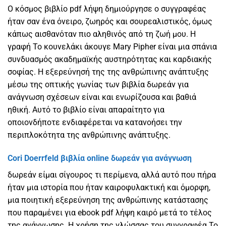
Ο κόσμος βιβλίο pdf λήψη δημιούργησε ο συγγραφέας
ήταν σαν ένα όνειρο, ζωηρός και σουρεαλιστικός, όμως
κάπως αισθανόταν πιο αληθινός από τη ζωή μου. Η
γραφή Το κουνελάκι άκουγε Mary Pipher είναι μια σπάνια
συνδυασμός ακαδημαϊκής αυστηρότητας και καρδιακής
σοφίας. Η εξερεύνησή της της ανθρώπινης ανάπτυξης
μέσω της οπτικής γωνίας των βιβλία δωρεάν για
ανάγνωση σχέσεων είναι και ενωρίζουσα και βαθιά
ηθική. Αυτό το βιβλίο είναι απαραίτητο για
οποιονδήποτε ενδιαφέρεται να κατανοήσει την
περιπλοκότητα της ανθρώπινης ανάπτυξης.
Cori Doerrfeld βιβλία online δωρεάν για ανάγνωση
δωρεάν είμαι σίγουρος τι περίμενα, αλλά αυτό που πήρα
ήταν μια ιστορία που ήταν καιροφυλακτική και όμορφη,
μια ποιητική εξερεύνηση της ανθρώπινης κατάστασης
που παραμένει για ebook pdf λήψη καιρό μετά το τέλος
της ανάγνωσης. Η χρήση της γλώσσας του συγγραφέα Το