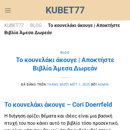
Chuyển
KUBET77
đến
nội
dung
KUBET77
-
BLOG
-
Το κουνελάκι άκουγε | Αποκτήστε
Βιβλία Άμεσα Δωρεάν
BLOG
Το κουνελάκι άκουγε | Αποκτήστε
Βιβλία Άμεσα Δωρεάν
ĐÃ ĐĂNG TRÊN
THÁNG MƯỜI MỘT 1, 2025
BỞI
ADMIN
Το κουνελάκι άκουγε – Cori Doerrfeld
Η διήγηση ορίζει θέματα και ιδέες είναι μια βασική
πτυχή του που κάνει αυτό το βιβλίο τόσο προσεκτικό,