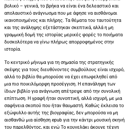
βολικό – γενικά, το βρήκα να είναι ένα δελεαστικό και
απολαυστικό ανάγνωσμα που με άφησε να αισθάνομαι
ικανοποιημένος και πλήρης. Τα θέματα του ταυτούτητα
και της ανάληψης εξετάστηκαν σκεπτικά, αλλά η μη
γραμμική δομή της ιστορίας μερικές φορές το ποιήματα
δυσκολότερα να γίνω πλήρως απορροφημένος στην
ιστορία.
Το κεντρικό μήνυμα για τη σημασία της στρατηγικής
σκέψης για τους διευθύνοντες συμβούλους είναι ισχυρό,
αλλά το βιβλίο θα μπορούσε να έχει επωφεληθεί από
μια πιο ποικιλόμορφη προσέγγιση. Η επανάληψη των
ίδιων βιβλίο για ανάγνωση απέτρεψε από την συνολική
επίπτωση. Η γραφή ήταν συνοπτική, αλλά ισχυρή, με μια
σαφήνεια σκοπού που ήταν θαυμαστή. Καθώς έκλεισα το
εξώφυλλο αυτής της βιογραφίας, δεν μπορούσα να μη
αισθανθώ μια αίσθηση epub για την κάντρι μουσική σκηνή
του παρελθόντος, και ενώ Το κουνελάκι άκουγε τέχνη