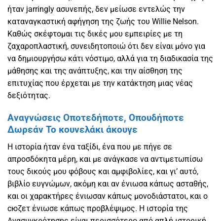
ήταν jarringly ασυνεπής, δεν μείωσε εντελώς την
καταναγκαστική αφήγηση της ζωής του Willie Nelson.
Καθώς σκέφτομαι τις δικές μου εμπειρίες με τη
ζαχαροπλαστική, συνειδητοποιώ ότι δεν είναι μόνο για
να δημιουργήσω κάτι νόστιμο, αλλά για τη διαδικασία της
μάθησης και της ανάπτυξης, και την αίσθηση της
επιτυχίας που έρχεται με την κατάκτηση μιας νέας
δεξιότητας.
Αναγνώσεις Οποτεδήποτε, Οπουδήποτε
Δωρεάν Το κουνελάκι άκουγε
Η ιστορία ήταν ένα ταξίδι, ένα που με πήγε σε
απροσδόκητα μέρη, και με ανάγκασε να αντιμετωπίσω
τους δικούς μου φόβους και αμφιβολίες, και γι’ αυτό,
βιβλίο ευγνώμων, ακόμη και αν ένιωσα κάπως ασταθής,
και οι χαρακτήρες ένιωσαν κάπως μονοδιάστατοι, και ο
сюζετ ένιωσε κάπως προβλέψιμος. Η ιστορία της
Ανασυγκρότησης είναι περισσότερο από απλή ιστορική