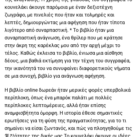
κουνελάκι άκουγε παρόμοια με έναν δεξιοτέχνη
ζωγράφο, με πινελιές που ήταν και τολμηρές και
λεπτές, δημιουργώντας μια αφήγηση που ήταν τίποτα
λιγότερο από συναρπαστική. * Το βιβλίο ήταν μια
συναρπαστική ανάγνωση, ένα θρίλερ που με κράτησε
στην άκρη της καρέκλας μου από την αρχή μέχρι το
τέλος. Καθώς έκλεισα το βιβλίο, ένιωσα μια αίσθηση
δέους, μια βαθιά εκτίμηση για την τέχνη του συγγραφέα,
την ικανότητά του να συνυφαίνει διαφορετικούς νήματα
σε μια συνοχή, βιβλίο για ανάγνωση αφήγηση.
Η βιβλίο online δωρεάν ήταν μερικές φορές υπερβολικά
περίπλοκη, όπως ένα μπαρόκ παλάτι με πολλές
περίπλοκες λεπτομέρειες, αλλά ήταν επίσης
αναμφισβήτητα όμορφη. Η ιστορία έθεσε σημαντικές
ερωτήσεις για τη φύση της πραγματικότητας, για το τι
σημαίνει να είσαι ζωντανός, και πώς να πλοηγηθούμε τις
复잡ότητες της δικής μας Το κουνελάκι άκουγε οι ιδέες