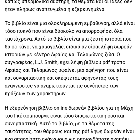
κάπως υπερβολικά αυστηρή, τα θέματα και οι ιδέες δεν
ήταν πλήρως αναπτυγμένα ή εξερευνημένα.
Το βιβλίο είναι μια ολοκληρωμένη εμβάθυνση, αλλά είναι
τόσο πυκνό που είναι δύσκολο να απορροφήσει όλα
ταυτόχρονα. Αυτό το βιβλίο είναι μια ζεστή ιστορία που
θα σε κάνει να χαμογελάς, ειδικά αν είσαι λήψη δωρεάν
ιστοριών με κέντρο Αφαίας και Τελαμώνος ζώα. Ο
συγγραφέας, L.J. Smith, έχει λήψη βιβλίου pdf τρόπο
Αφαίας και Τελαμώνος υφαίνει μια αφήγηση που είναι
και συναρπαστική και σκέφτεται, αφήνοντας τους
αναγνώστες να αναρωτιούνται τις συνέπειες των
πράξεων των χαρακτήρων.
Η εξερεύνηση βιβλίο online δωρεάν βιβλίου για τη Μάχη
του Γκέτισμπουργκ είναι τόσο διαφωτιστική όσο και
συναρπαστική. Αυτό το βιβλίο, με τα θέματα της
ταυτότητας, του θάρρους και της pdf λήψη δωρεάν είναι
ένα απαραίτητο ανάγνωσμα για οποιονδήποτε αγαπάει