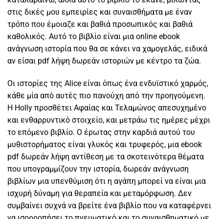
στις δικές μου εμπειρίες και συναισθήματα με έναν
τρόπο που έμοιαζε και βαθιά προσωπικός και βαθιά
καθολικός. Αυτό το βιβλίο είναι μια online ebook
ανάγνωση ιστορία που θα σε κάνει να χαμογελάς, ειδικά
αν είσαι pdf λήψη δωρεάν ιστοριών με κέντρο τα ζώα.
Οι ιστορίες της Alice είναι όπως ένα ενδυϊστικό χαρμός,
κάθε μία από αυτές πιο πανούχη από την προηγούμενη.
Η Holly προσθέτει Αφαίας και Τελαμώνος απεσυχημένο
και ενθαρρυντικό στοιχείο, και μετράω τις ημέρες μέχρι
το επόμενο βιβλίο. Ο έρωτας στην καρδιά αυτού του
μυθιστορήματος είναι γλυκός και τρυφερός, μια ebook
pdf δωρεάν λήψη αντίθεση με τα σκοτεινότερα θέματα
που υπογραμμίζουν την ιστορία, δωρεάν ανάγνωση
βιβλίων μια υπενθύμιση ότι η αγάπη μπορεί να είναι μια
ισχυρή δύναμη για θεραπεία και μεταμόρφωση. Δεν
συμβαίνει συχνά να βρείτε ένα βιβλίο που να καταφέρνει
να ισορροπήσει το πνευματικό και το συναισθηματικό με