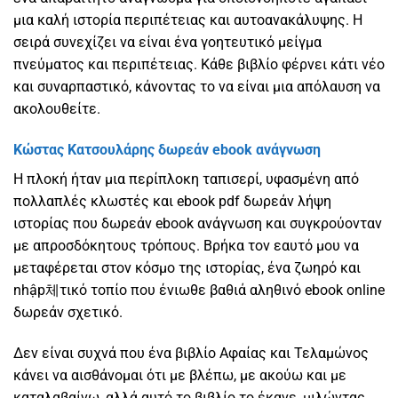
μια καλή ιστορία περιπέτειας και αυτοανακάλυψης. Η
σειρά συνεχίζει να είναι ένα γοητευτικό μείγμα
πνεύματος και περιπέτειας. Κάθε βιβλίο φέρνει κάτι νέο
και συναρπαστικό, κάνοντας το να είναι μια απόλαυση να
ακολουθείτε.
Κώστας Κατσουλάρης δωρεάν ebook ανάγνωση
Η πλοκή ήταν μια περίπλοκη ταπισερί, υφασμένη από
πολλαπλές κλωστές και ebook pdf δωρεάν λήψη
ιστορίας που δωρεάν ebook ανάγνωση και συγκρούονταν
με απροσδόκητους τρόπους. Βρήκα τον εαυτό μου να
μεταφέρεται στον κόσμο της ιστορίας, ένα ζωηρό και
nhập체τικό τοπίο που ένιωθε βαθιά αληθινό ebook online
δωρεάν σχετικό.
Δεν είναι συχνά που ένα βιβλίο Αφαίας και Τελαμώνος
κάνει να αισθάνομαι ότι με βλέπω, με ακούω και με
καταλαβαίνω, αλλά αυτό το βιβλίο το έκανε, μιλώντας