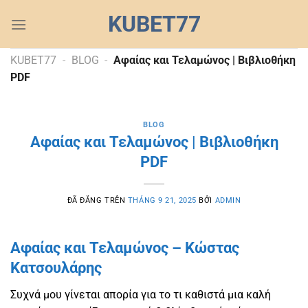
Chuyển
KUBET77
đến
nội
dung
KUBET77
-
BLOG
-
Αφαίας και Τελαμώνος | Βιβλιοθήκη
PDF
BLOG
Αφαίας και Τελαμώνος | Βιβλιοθήκη
PDF
ĐÃ ĐĂNG TRÊN
THÁNG 9 21, 2025
BỞI
ADMIN
Αφαίας και Τελαμώνος – Κώστας
Κατσουλάρης
Συχνά μου γίνεται απορία για το τι καθιστά μια καλή