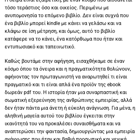
τόσο τεράστιος όσο και οικείος. Περιμένω με
ανυπομονησία το επόμενο βιβλίο. Δεν είναι συχνά που
ένα βιβλίο μπορεί kindle με κάνει να γελάσω και να
κλάψω σε ίση μέτρηση, και όμως, αυτό το βιβλίο
κατάφερε να το κάνει, ένα κατόρθωμα που ήταν και
εντυπωσιακό και ταπεινωτικό.
Καθώς βουτάμε στην αφήγηση, εισαχθήκαμε σε έναν
κόσμο όπου τα όνειρα και η πραγματικότητα θολώνουν,
αφήνοντας τον πρωταγωνιστή να αναρωτηθεί τι είναι
πραγματικό και τι είναι απλά ένα προϊόν της ebook
δωρεάν pdf του. Η ιστορία ήταν μια συναρπαστική και
σωματική εξερεύνηση της ανθρώπινης εμπειρίας, αλλά
δεν ήταν πάντα μια άνετη ή εύκολη ανάγνωση. Για μένα, η
αληθινή μαγεία αυτού του βιβλίου έγκειται στην
ικανότητά του να προκαλέσει συναισθήματα και να
αναπτερώσει την φαντασία, δημιουργώντας μια εμπειρία
ανάγνωσης που ήταν και βαθιά προσωπική και γενικά